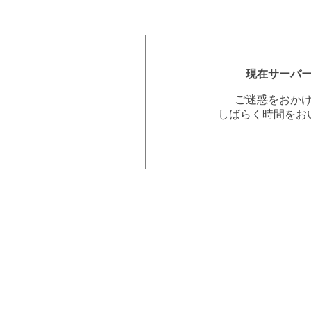
現在サーバ
ご迷惑をおか
しばらく時間をお