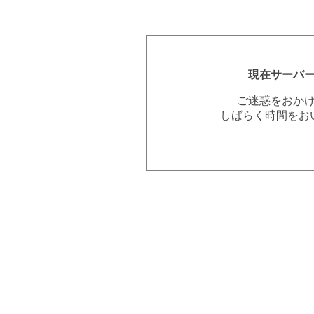
現在サーバ
ご迷惑をおか
しばらく時間をお