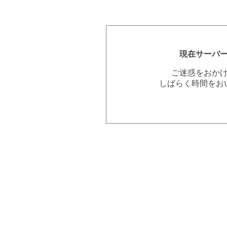
現在サーバ
ご迷惑をおか
しばらく時間をお