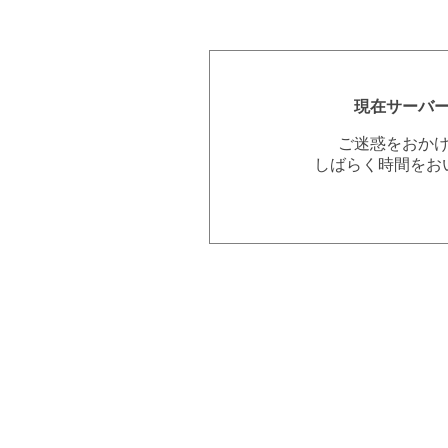
現在サーバ
ご迷惑をおか
しばらく時間をお