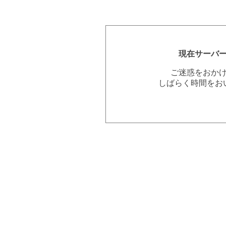
現在サーバ
ご迷惑をおか
しばらく時間をお