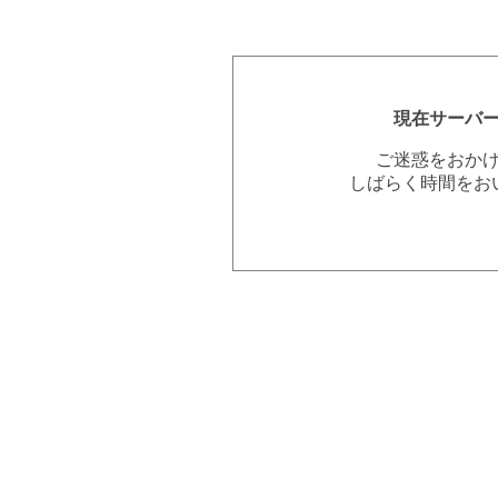
現在サーバ
ご迷惑をおか
しばらく時間をお