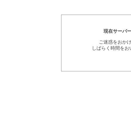
現在サーバ
ご迷惑をおか
しばらく時間をお