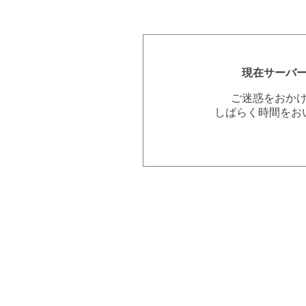
現在サーバ
ご迷惑をおか
しばらく時間をお