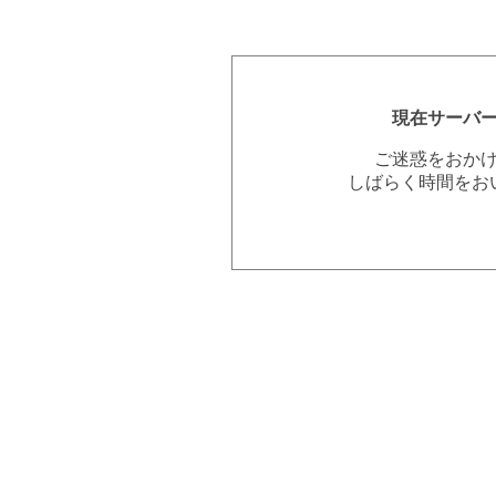
現在サーバ
ご迷惑をおか
しばらく時間をお