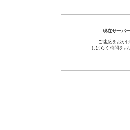
現在サーバ
ご迷惑をおか
しばらく時間をお