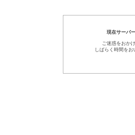
現在サーバ
ご迷惑をおか
しばらく時間をお