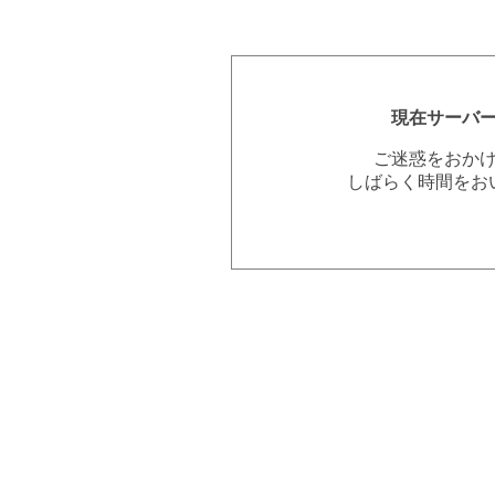
現在サーバ
ご迷惑をおか
しばらく時間をお