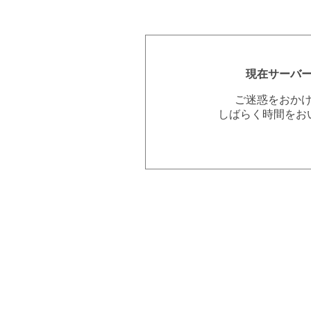
現在サーバ
ご迷惑をおか
しばらく時間をお