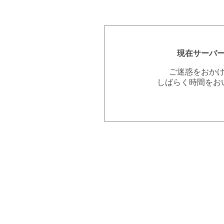
現在サーバ
ご迷惑をおか
しばらく時間をお