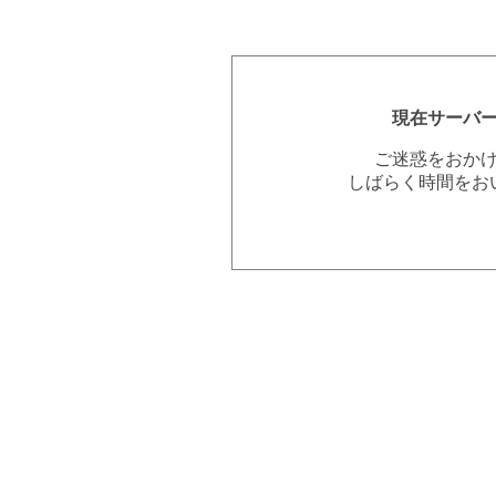
現在サーバ
ご迷惑をおか
しばらく時間をお