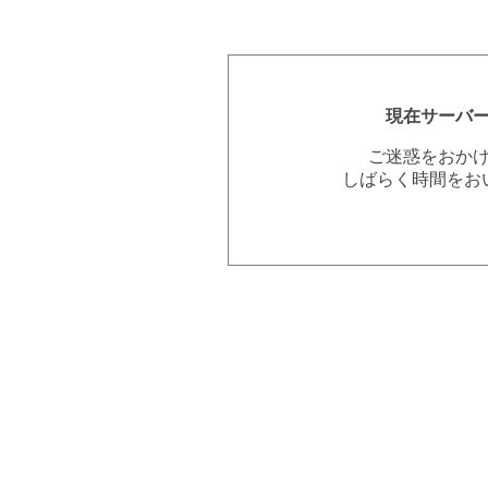
現在サーバ
ご迷惑をおか
しばらく時間をお