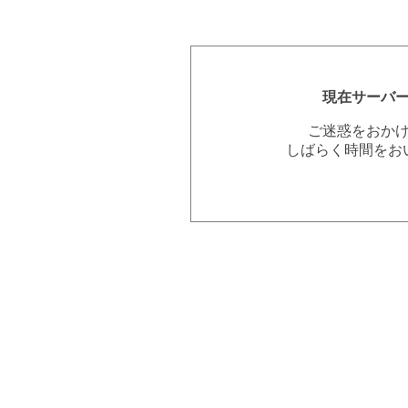
現在サーバ
ご迷惑をおか
しばらく時間をお