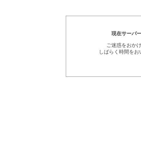
現在サーバ
ご迷惑をおか
しばらく時間をお