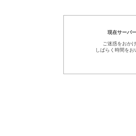
現在サーバ
ご迷惑をおか
しばらく時間をお