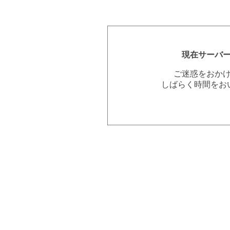
現在サーバ
ご迷惑をおか
しばらく時間をお