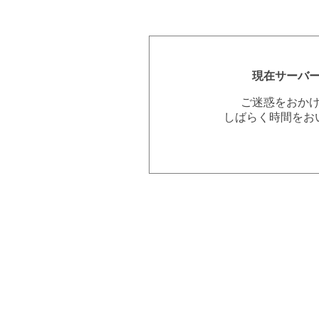
現在サーバ
ご迷惑をおか
しばらく時間をお