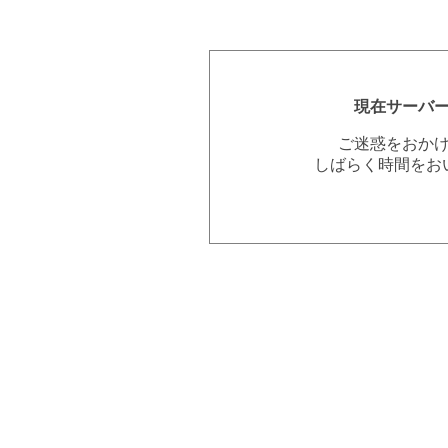
現在サーバ
ご迷惑をおか
しばらく時間をお