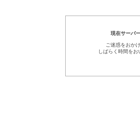
現在サーバ
ご迷惑をおか
しばらく時間をお