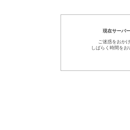
現在サーバ
ご迷惑をおか
しばらく時間をお