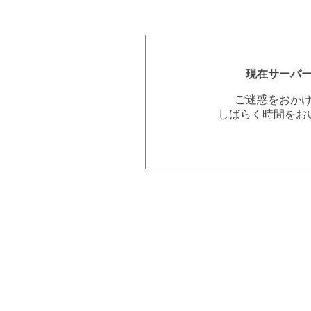
現在サーバ
ご迷惑をおか
しばらく時間をお