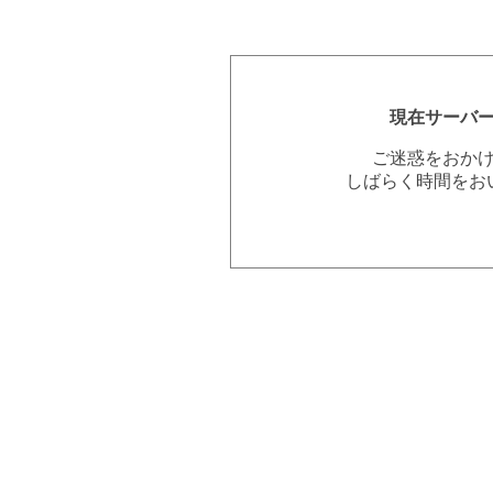
現在サーバ
ご迷惑をおか
しばらく時間をお