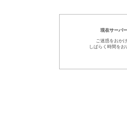
現在サーバ
ご迷惑をおか
しばらく時間をお