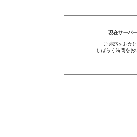
現在サーバ
ご迷惑をおか
しばらく時間をお