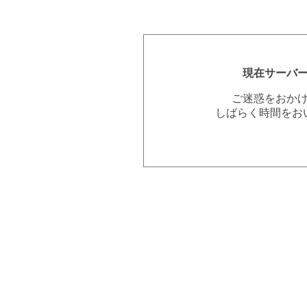
現在サーバ
ご迷惑をおか
しばらく時間をお