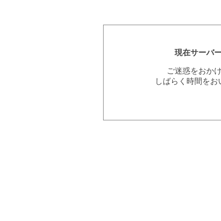
現在サーバ
ご迷惑をおか
しばらく時間をお