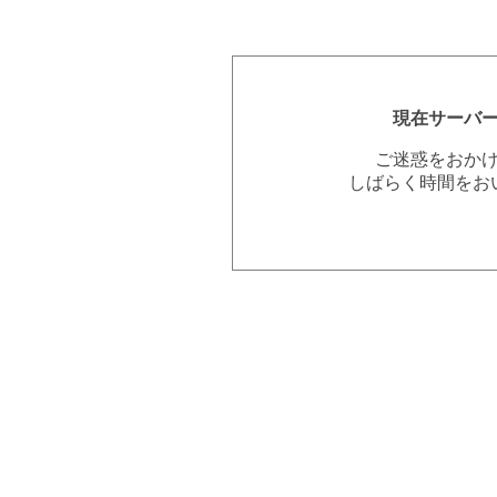
現在サーバ
ご迷惑をおか
しばらく時間をお