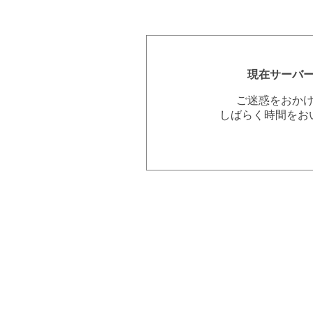
現在サーバ
ご迷惑をおか
しばらく時間をお