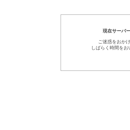
現在サーバ
ご迷惑をおか
しばらく時間をお