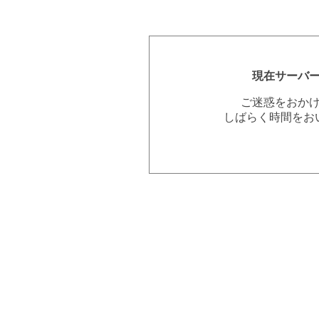
現在サーバ
ご迷惑をおか
しばらく時間をお