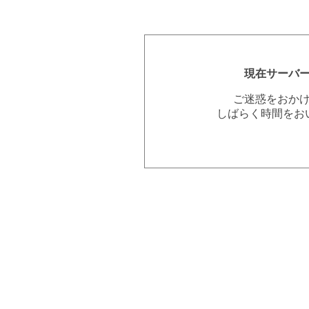
現在サーバ
ご迷惑をおか
しばらく時間をお