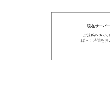
現在サーバ
ご迷惑をおか
しばらく時間をお