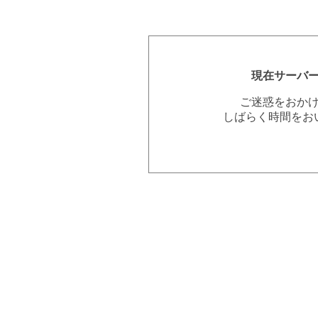
現在サーバ
ご迷惑をおか
しばらく時間をお