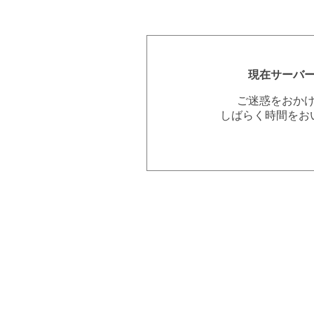
現在サーバ
ご迷惑をおか
しばらく時間をお