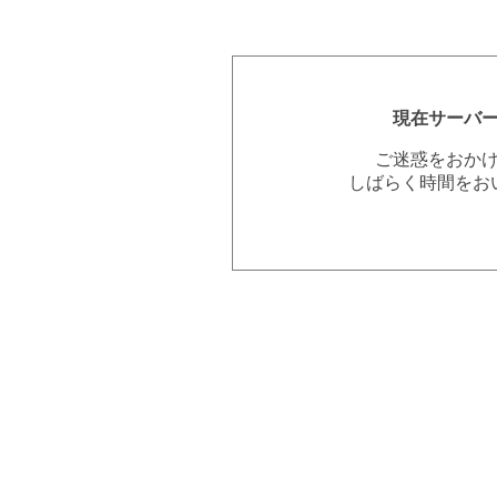
現在サーバ
ご迷惑をおか
しばらく時間をお