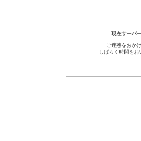
現在サーバ
ご迷惑をおか
しばらく時間をお