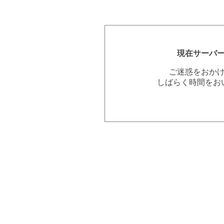
現在サーバ
ご迷惑をおか
しばらく時間をお