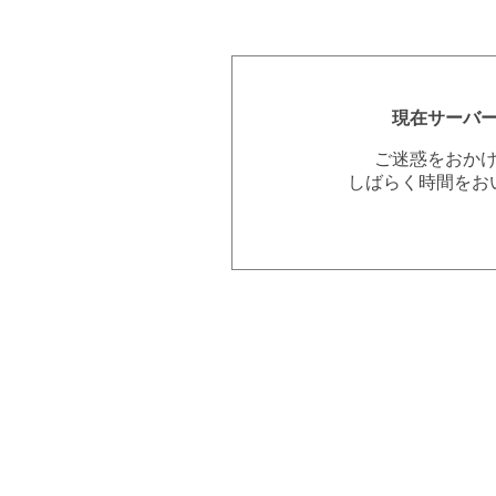
現在サーバ
ご迷惑をおか
しばらく時間をお