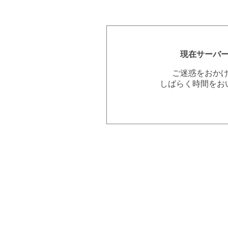
現在サーバ
ご迷惑をおか
しばらく時間をお