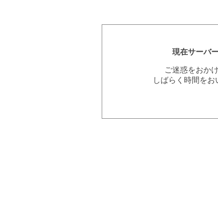
現在サーバ
ご迷惑をおか
しばらく時間をお