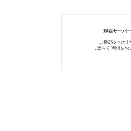
現在サーバ
ご迷惑をおか
しばらく時間をお