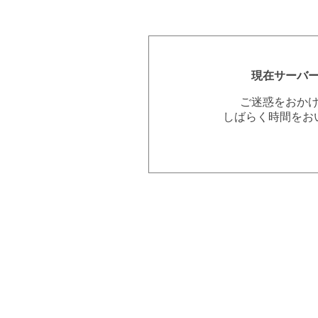
現在サーバ
ご迷惑をおか
しばらく時間をお