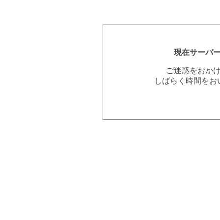
現在サーバ
ご迷惑をおか
しばらく時間をお