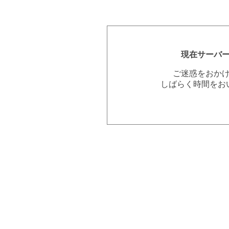
現在サーバ
ご迷惑をおか
しばらく時間をお