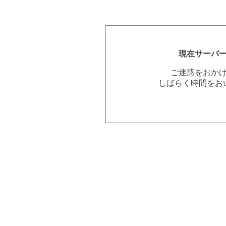
現在サーバ
ご迷惑をおか
しばらく時間をお