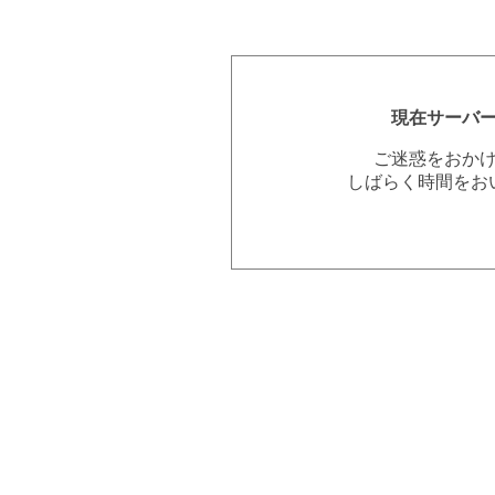
現在サーバ
ご迷惑をおか
しばらく時間をお